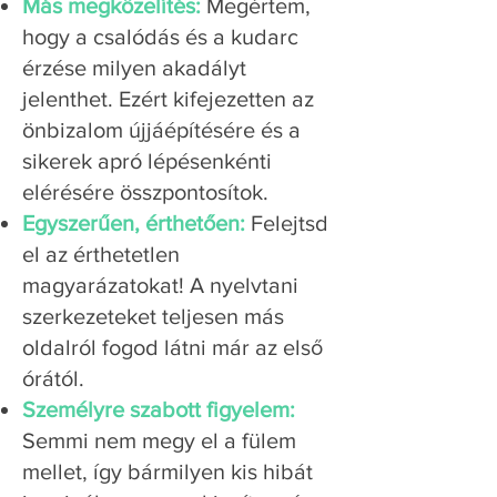
Más megközelítés:
Megértem,
hogy a csalódás és a kudarc
érzése milyen akadályt
jelenthet. Ezért kifejezetten az
önbizalom újjáépítésére és a
sikerek apró lépésenkénti
elérésére összpontosítok.
Egyszerűen, érthetően:
Felejtsd
el az érthetetlen
magyarázatokat! A nyelvtani
szerkezeteket teljesen más
oldalról fogod látni már az első
órától.
Személyre szabott figyelem:
Semmi nem megy el a fülem
mellet, így bármilyen kis hibát