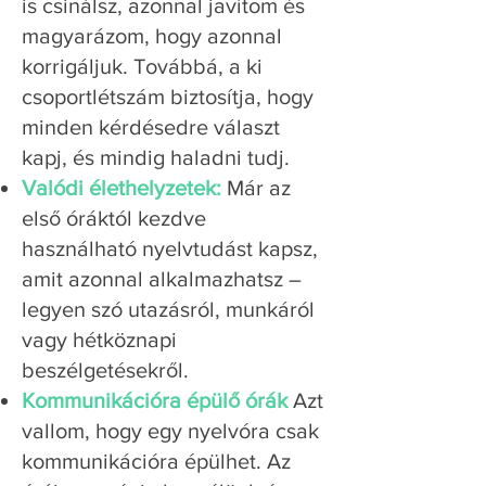
is csinálsz, azonnal javítom és
magyarázom, hogy azonnal
korrigáljuk. Továbbá, a ki
csoportlétszám biztosítja, hogy
minden kérdésedre választ
kapj, és mindig haladni tudj.
Valódi élethelyzetek:
Már az
első óráktól kezdve
használható nyelvtudást kapsz,
amit azonnal alkalmazhatsz –
legyen szó utazásról, munkáról
vagy hétköznapi
beszélgetésekről.
Kommunikációra épülő órák
Azt
vallom, hogy egy nyelvóra csak
kommunikációra épülhet. Az