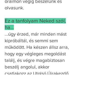
óráimon végig beszélünk és
olvasunk.
Ez a tanfolyam Neked szól,
ha…
...úgy érzed, már minden mást
kipróbáltál, és semmi sem
működött. Ha készen állsz arra,
hogy egy végleges megoldást
találj, és végre magabiztosan
beszélj angolul, akkor
csatlakozz az Utolsó Újrakezdő
tanfolyamhoz!
Tegyél egy utolsó, sikeres
lépést az angol nyelv felé –
mert most tényleg el fogod érni