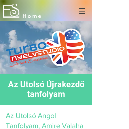
Home
Az Utolsó Újrakezdő
tanfolyam
Az Utolsó Angol
Tanfolyam, Amire Valaha