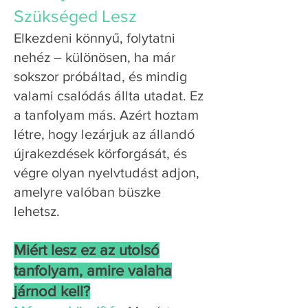
Szükséged Lesz
Elkezdeni könnyű, folytatni
nehéz – különösen, ha már
sokszor próbáltad, és mindig
valami csalódás állta utadat. Ez
a tanfolyam más. Azért hoztam
létre, hogy lezárjuk az állandó
újrakezdések körforgását, és
végre olyan nyelvtudást adjon,
amelyre valóban büszke
lehetsz.
Miért lesz ez az utolsó
tanfolyam, amire valaha
járnod kell?